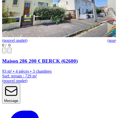
(nouvel onglet)
(nouve
0
/
0
Maison
286 200 €
BERCK (62600)
93 m² • 4 pièces • 3 chambres
Surf. terrain : 729 m²
(nouvel onglet)
Message