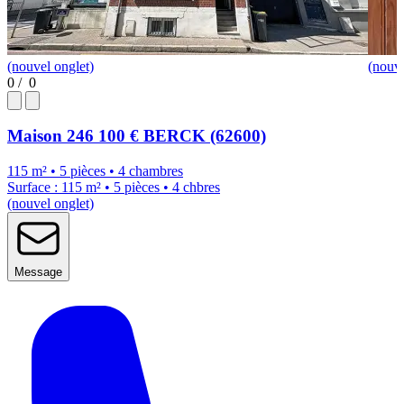
(nouvel onglet)
(nouve
0
/
0
Maison
246 100 €
BERCK (62600)
115 m² • 5 pièces • 4 chambres
Surface : 115 m² • 5 pièces • 4 chbres
(nouvel onglet)
Message