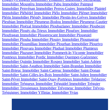
Immobilier Moustéru
Immobilier Pabu
Immobilier Paimpol
Immobilier Penvénan
Immobilier Perros-Guirec
Immobilier Plaintel
Immobilier Pléhédel
Immobilier Plélo
Immobilier Plémet
Immobilier
Plérin
Immobilier Plésidy
Immobilier Plestin-les-Grèves
Immobilier
Pleubian
Immobilier Pleumeur-Bodou
Immobilier Pleumeur-Gautier
Immobilier Ploëzal
Immobilier Ploubazlanec
Immobilier Ploubezre
Immobilier Plouëc-du-Trieux
Immobilier Plouézec
Immobilier
Ploufragan
Immobilier Plougrescant
Immobilier Plouguiel
Immobilier Plouha
Immobilier Plouisy
Immobilier Ploumagoar
Immobilier Ploumilliau
Immobilier Plourhan
Immobilier Plourivo
Immobilier Plouvara
Immobilier Pludual
Immobilier Plumieux
Immobilier Pluzunet
Immobilier Pommerit-le-Vicomte
Immobilier
Pontrieux
Immobilier Pordic
Immobilier Quemper-Guézennec
Immobilier Quintin
Immobilier Rospez
Immobilier Saint-Adrien
Immobilier Saint-Agathon
Immobilier Saint-Brandan
Immobilier
Saint-Brieuc
Immobilier Saint-Carreuc
Immobilier Saint-Donan
Immobilier Saint-Gilles-les-Bois
Immobilier Saint-Julien
Immobilier
Saint-Péver
Immobilier Saint-Quay-Portrieux
Immobilier Trédarzec
Immobilier Trégueux
Immobilier Tréguidel
Immobilier Tréguier
Immobilier Tressignaux
Immobilier Tréveneuc
Immobilier Trévou-
Tréguignec
Immobilier Yffiniac
Immobilier Yvias