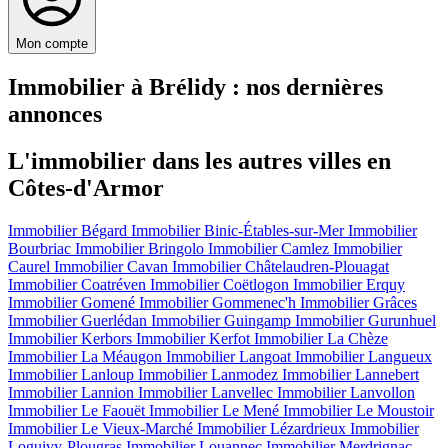
Mon compte
Immobilier à Brélidy : nos dernières
annonces
L'immobilier dans les autres villes en
Côtes-d'Armor
Immobilier Bégard
Immobilier Binic-Étables-sur-Mer
Immobilier
Bourbriac
Immobilier Bringolo
Immobilier Camlez
Immobilier
Caurel
Immobilier Cavan
Immobilier Châtelaudren-Plouagat
Immobilier Coatréven
Immobilier Coëtlogon
Immobilier Erquy
Immobilier Gomené
Immobilier Gommenec'h
Immobilier Grâces
Immobilier Guerlédan
Immobilier Guingamp
Immobilier Gurunhuel
Immobilier Kerbors
Immobilier Kerfot
Immobilier La Chèze
Immobilier La Méaugon
Immobilier Langoat
Immobilier Langueux
Immobilier Lanloup
Immobilier Lanmodez
Immobilier Lannebert
Immobilier Lannion
Immobilier Lanvellec
Immobilier Lanvollon
Immobilier Le Faouët
Immobilier Le Mené
Immobilier Le Moustoir
Immobilier Le Vieux-Marché
Immobilier Lézardrieux
Immobilier
Loguivy-Plougras
Immobilier Louannec
Immobilier Merdrignac