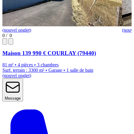
(nouvel onglet)
(nouve
0
/
0
Maison
139 990 €
COURLAY (79440)
81 m² • 4 pièces • 3 chambres
Surf. terrain : 3300 m² • Garage • 1 salle de bain
(nouvel onglet)
Message