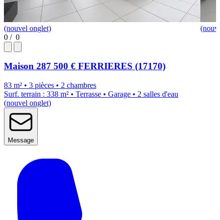
(nouvel onglet)
(nouve
0
/
0
Maison
287 500 €
FERRIERES (17170)
83 m² • 3 pièces • 2 chambres
Surf. terrain : 338 m² • Terrasse • Garage • 2 salles d'eau
(nouvel onglet)
Message