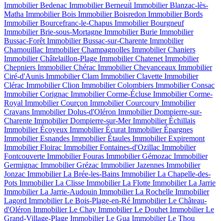
Immobilier Bedenac
Immobilier Berneuil
Immobilier Blanzac-lès-
Matha
Immobilier Bois
Immobilier Boisredon
Immobilier Bords
Immobilier Bourcefranc-le-Chapus
Immobilier Bourgneuf
Immobilier Brie-sous-Mortagne
Immobilier Burie
Immobilier
Bussac-Forêt
Immobilier Bussac-sur-Charente
Immobilier
Chamouillac
Immobilier Champagnolles
Immobilier Chaniers
Immobilier Châtelaillon-Plage
Immobilier Chatenet
Immobilier
Chepniers
Immobilier Chérac
Immobilier Chevanceaux
Immobilier
Ciré-d'Aunis
Immobilier Clam
Immobilier Clavette
Immobilier
Clérac
Immobilier Clion
Immobilier Colombiers
Immobilier Consac
Immobilier Corignac
Immobilier Corme-Écluse
Immobilier Corme-
Royal
Immobilier Courçon
Immobilier Courcoury
Immobilier
Cravans
Immobilier Dolus-d'Oléron
Immobilier Dompierre-sur-
Charente
Immobilier Dompierre-sur-Mer
Immobilier Échillais
Immobilier Écoyeux
Immobilier Écurat
Immobilier Épargnes
Immobilier Esnandes
Immobilier Étaules
Immobilier Expiremont
Immobilier Floirac
Immobilier Fontaines-d'Ozillac
Immobilier
Fontcouverte
Immobilier Fouras
Immobilier Gémozac
Immobilier
Germignac
Immobilier Grézac
Immobilier Jazennes
Immobilier
Jonzac
Immobilier La Brée-les-Bains
Immobilier La Chapelle-des-
Pots
Immobilier La Clisse
Immobilier La Flotte
Immobilier La Jarrie
Immobilier La Jarrie-Audouin
Immobilier La Rochelle
Immobilier
Lagord
Immobilier Le Bois-Plage-en-Ré
Immobilier Le Château-
d'Oléron
Immobilier Le Chay
Immobilier Le Douhet
Immobilier Le
Grand-Village-Plage
Immobilier Le Gua
Immobilier Le Thou