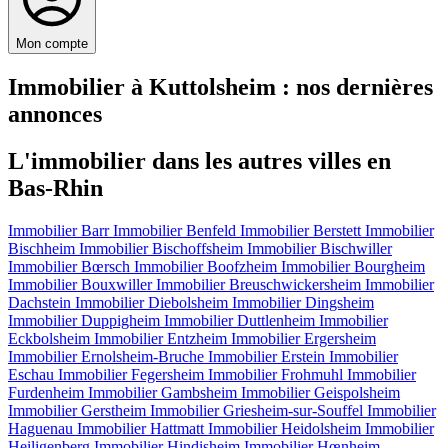
Mon compte
Immobilier à Kuttolsheim : nos dernières
annonces
L'immobilier dans les autres villes en
Bas-Rhin
Immobilier Barr
Immobilier Benfeld
Immobilier Berstett
Immobilier
Bischheim
Immobilier Bischoffsheim
Immobilier Bischwiller
Immobilier Bœrsch
Immobilier Boofzheim
Immobilier Bourgheim
Immobilier Bouxwiller
Immobilier Breuschwickersheim
Immobilier
Dachstein
Immobilier Diebolsheim
Immobilier Dingsheim
Immobilier Duppigheim
Immobilier Duttlenheim
Immobilier
Eckbolsheim
Immobilier Entzheim
Immobilier Ergersheim
Immobilier Ernolsheim-Bruche
Immobilier Erstein
Immobilier
Eschau
Immobilier Fegersheim
Immobilier Frohmuhl
Immobilier
Furdenheim
Immobilier Gambsheim
Immobilier Geispolsheim
Immobilier Gerstheim
Immobilier Griesheim-sur-Souffel
Immobilier
Haguenau
Immobilier Hattmatt
Immobilier Heidolsheim
Immobilier
Heiligenberg
Immobilier Hindisheim
Immobilier Hœnheim