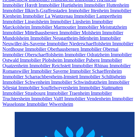
Immobilier Hœrdt
Immobilier Hurtigheim
Immobilier Huttenheim
Immobilier Illkirch-Graffenstaden
Immobilier Ittenheim
Immobilier
Kienheim
Immobilier La Wantzenau
Immobilier Lampertheim
Immobilier Lingolsheim
Immobilier Lipsheim
Immobilier
Marckolsheim
Immobilier Marmoutier
Immobilier Meistratzheim
Immobilier Mittelhausbergen
Immobilier Molsheim
Immobilier
Mundolsheim
Immobilier Neugartheim-Ittlenheim
Immobilier
Neuwiller-lès-Saverne
Immobilier Niederschaeffolsheim
Immobilier
Nordhouse
Immobilier Oberhausbergen
Immobilier Obernai
Immobilier Oberschaeffolsheim
Immobilier Odratzheim
Immobilier
Ostwald
Immobilier Plobsheim
Immobilier Puberg
Immobilier
Quatzenheim
Immobilier Reichstett
Immobilier Rhinau
Immobilier
Romanswiller
Immobilier Saverne
Immobilier Schaeffersheim
Immobilier Scharrachbergheim-Irmstett
Immobilier Schiltigheim
Immobilier Schwenheim
Immobilier Schwindratzheim
Immobilier
Sélestat
Immobilier Souffelweyersheim
Immobilier Stattmatten
Immobilier Strasbourg
Immobilier Traenheim
Immobilier
Truchtersheim
Immobilier Valff
Immobilier Vendenheim
Immobilier
Wasselonne
Immobilier Wiwersheim