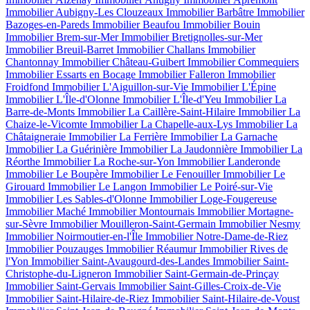
Immobilier Aubigny-Les Clouzeaux
Immobilier Barbâtre
Immobilier
Bazoges-en-Pareds
Immobilier Beaufou
Immobilier Bouin
Immobilier Brem-sur-Mer
Immobilier Bretignolles-sur-Mer
Immobilier Breuil-Barret
Immobilier Challans
Immobilier
Chantonnay
Immobilier Château-Guibert
Immobilier Commequiers
Immobilier Essarts en Bocage
Immobilier Falleron
Immobilier
Froidfond
Immobilier L'Aiguillon-sur-Vie
Immobilier L'Épine
Immobilier L'Île-d'Olonne
Immobilier L'Île-d'Yeu
Immobilier La
Barre-de-Monts
Immobilier La Caillère-Saint-Hilaire
Immobilier La
Chaize-le-Vicomte
Immobilier La Chapelle-aux-Lys
Immobilier La
Châtaigneraie
Immobilier La Ferrière
Immobilier La Garnache
Immobilier La Guérinière
Immobilier La Jaudonnière
Immobilier La
Réorthe
Immobilier La Roche-sur-Yon
Immobilier Landeronde
Immobilier Le Boupère
Immobilier Le Fenouiller
Immobilier Le
Girouard
Immobilier Le Langon
Immobilier Le Poiré-sur-Vie
Immobilier Les Sables-d'Olonne
Immobilier Loge-Fougereuse
Immobilier Maché
Immobilier Montournais
Immobilier Mortagne-
sur-Sèvre
Immobilier Mouilleron-Saint-Germain
Immobilier Nesmy
Immobilier Noirmoutier-en-l'Île
Immobilier Notre-Dame-de-Riez
Immobilier Pouzauges
Immobilier Réaumur
Immobilier Rives de
l'Yon
Immobilier Saint-Avaugourd-des-Landes
Immobilier Saint-
Christophe-du-Ligneron
Immobilier Saint-Germain-de-Prinçay
Immobilier Saint-Gervais
Immobilier Saint-Gilles-Croix-de-Vie
Immobilier Saint-Hilaire-de-Riez
Immobilier Saint-Hilaire-de-Voust