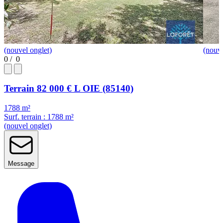
(nouvel onglet)
(nouve
0
/
0
Terrain
82 000 €
L OIE (85140)
1788 m²
Surf. terrain : 1788 m²
(nouvel onglet)
Message