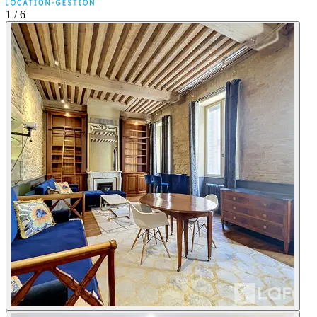
1
/ 6