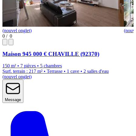
(nouvel onglet)
(nouve
0
/
0
Maison
945 000 €
CHAVILLE (92370)
150 m² • 7 pièces • 5 chambres
Surf. terrain : 217 m² • Terrasse • 1 cave • 2 salles d'eau
(nouvel onglet)
Message