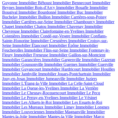
Guyonne
Immobilier Béhoust
Immobilier Bennecourt
Immobilier
Beynes
Immobilier Bois-d'Arcy
Immobilier Bouafle
Immobilier
Bougival
Immobilier Bourdonné
Immobilier Buc
Immobilier
Buchelay
Immobilier Bullion
Immobilier Carrières-sous-Poissy
Immobilier Carrières-sur-Seine
Immobilier Chambourcy
Immobilier
Chapet
Immobilier Chatou
Immobilier Chavenay
Immobilier
Chevreuse
Immobilier Clairefontaine-en-Yvelines
Immobilier
Coignières
Immobilier Condé-sur-Vesgre
Immobilier Conflans-
Sainte-Honorine
Immobilier Crespières
Immobilier Croissy-sur-
Seine
Immobilier Élancourt
Immobilier Épône
Immobilier
Feucherolles
Immobilier Flins-sur-Seine
Immobilier Fontenay-le-
Fleury
Immobilier Freneuse
Immobilier Gaillon-sur-Montcient
Immobilier Garancières
Immobilier Gargenville
Immobilier Gazeran
Immobilier Goussonville
Immobilier Guernes
Immobilier Guerville
Immobilier Guyancourt
Immobilier Hardricourt
Immobilier Houilles
Immobilier Jambville
Immobilier Jouars-Pontchartrain
Immobilier
Jouy-en-Josas
Immobilier Jumeauville
Immobilier Juziers
Immobilier L'Étang-la-Ville
Immobilier La Celle-Saint-Cloud
Immobilier La Queue-les-Yvelines
Immobilier La Verrière
Immobilier Le Chesnay-Rocquencourt
Immobilier Le Pecq
Immobilier Le Perray-en-Yvelines
Immobilier Le Vésinet
Immobilier Les Alluets-le-Roi
Immobilier Les Essarts-le-Roi
Immobilier Les Mureaux
Immobilier Limay
Immobilier Longnes
Immobilier Louveciennes
Immobilier Magnanville
Immobilier
Mantes-la-Jolie
Immobilier Mantes-la-Ville
Immobilier Marcq