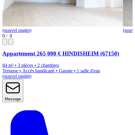
(nouvel onglet)
(nouve
0
/
0
Appartement
265 000 €
HINDISHEIM (67150)
84 m² • 3 pièces • 2 chambres
Terrasse • Accès handicapé • Garage • 1 salle d'eau
(nouvel onglet)
Message