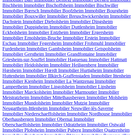
Bischheim
Immobilier Bischoffsheim
Immobilier Bischwiller
Immobilier Bœrsch
Immobilier Boofzheim
Immobilier Bourgheim
Immobilier Bouxwiller
Immobilier Breuschwickersheim
Immobilier
Dachstein
Immobilier Diebolsheim
Immobilier Dingsheim
Immobilier Duppigheim
Immobilier Duttlenheim
Immobilier
Eckbolsheim
Immobilier Entzheim
Immobilier Ergersheim
Immobilier Ernolsheim-Bruche
Immobilier Erstein
Immobilier
Eschau
Immobilier Fegersheim
Immobilier Frohmuhl
Immobilier
Furdenheim
Immobilier Gambsheim
Immobilier Geispolsheim
Immobilier Gerstheim
Immobilier Grandfontaine
Immobilier
Griesheim-sur-Souffel
Immobilier Haguenau
Immobilier Hattmatt
Immobilier Heidolsheim
Immobilier Heiligenberg
Immobilier
Hœnheim
Immobilier Hœrdt
Immobilier Hurtigheim
Immobilier
Huttenheim
Immobilier Illkirch-Graffenstaden
Immobilier Ittenheim
Immobilier Kienheim
Immobilier La Wantzenau
Immobilier
Lampertheim
Immobilier Lingolsheim
Immobilier Lipsheim
Immobilier Marckolsheim
Immobilier Marmoutier
Immobilier
Meistratzheim
Immobilier Mittelhausbergen
Immobilier Molsheim
Immobilier Mundolsheim
Immobilier Mutzig
Immobilier
Neugartheim-Ittlenheim
Immobilier Neuwiller-lès-Saverne
Immobilier Niederschaeffolsheim
Immobilier Nordhouse
Immobilier
Oberhausbergen
Immobilier Obernai
Immobilier
Oberschaeffolsheim
Immobilier Odratzheim
Immobilier Ostwald
Immobilier Plobsheim
Immobilier Puberg
Immobilier Quatzenheim