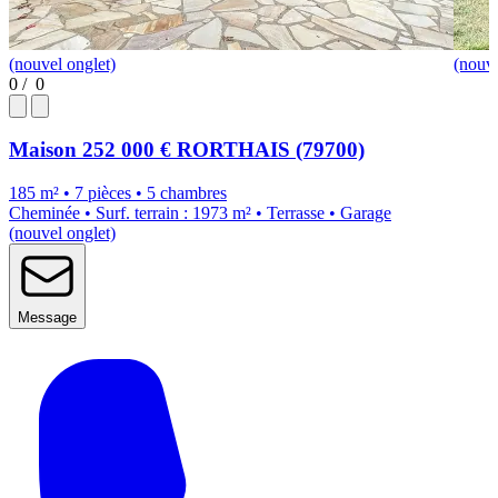
(nouvel onglet)
(nouve
0
/
0
Maison
252 000 €
RORTHAIS (79700)
185 m² • 7 pièces • 5 chambres
Cheminée • Surf. terrain : 1973 m² • Terrasse • Garage
(nouvel onglet)
Message