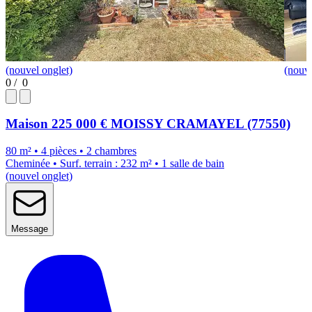
(nouvel onglet)
(nouve
0
/
0
Maison
225 000 €
MOISSY CRAMAYEL (77550)
80 m² • 4 pièces • 2 chambres
Cheminée • Surf. terrain : 232 m² • 1 salle de bain
(nouvel onglet)
Message