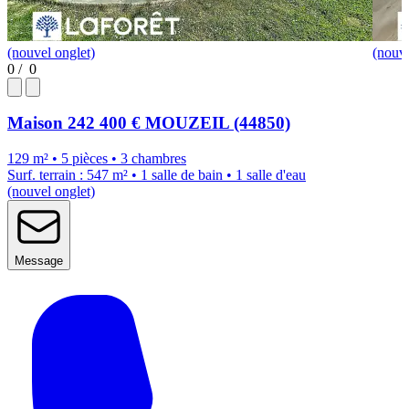
(nouvel onglet)
(nouve
0
/
0
Maison
242 400 €
MOUZEIL (44850)
129 m² • 5 pièces • 3 chambres
Surf. terrain : 547 m² • 1 salle de bain • 1 salle d'eau
(nouvel onglet)
Message