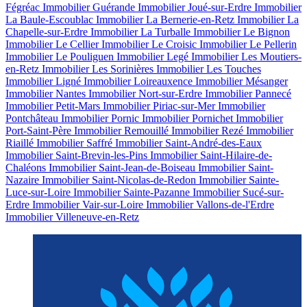
Fégréac
Immobilier Guérande
Immobilier Joué-sur-Erdre
Immobilier
La Baule-Escoublac
Immobilier La Bernerie-en-Retz
Immobilier La
Chapelle-sur-Erdre
Immobilier La Turballe
Immobilier Le Bignon
Immobilier Le Cellier
Immobilier Le Croisic
Immobilier Le Pellerin
Immobilier Le Pouliguen
Immobilier Legé
Immobilier Les Moutiers-
en-Retz
Immobilier Les Sorinières
Immobilier Les Touches
Immobilier Ligné
Immobilier Loireauxence
Immobilier Mésanger
Immobilier Nantes
Immobilier Nort-sur-Erdre
Immobilier Pannecé
Immobilier Petit-Mars
Immobilier Piriac-sur-Mer
Immobilier
Pontchâteau
Immobilier Pornic
Immobilier Pornichet
Immobilier
Port-Saint-Père
Immobilier Remouillé
Immobilier Rezé
Immobilier
Riaillé
Immobilier Saffré
Immobilier Saint-André-des-Eaux
Immobilier Saint-Brevin-les-Pins
Immobilier Saint-Hilaire-de-
Chaléons
Immobilier Saint-Jean-de-Boiseau
Immobilier Saint-
Nazaire
Immobilier Saint-Nicolas-de-Redon
Immobilier Sainte-
Luce-sur-Loire
Immobilier Sainte-Pazanne
Immobilier Sucé-sur-
Erdre
Immobilier Vair-sur-Loire
Immobilier Vallons-de-l'Erdre
Immobilier Villeneuve-en-Retz