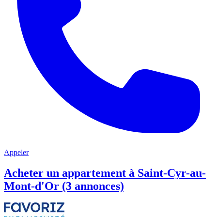
Appeler
Acheter un appartement à Saint-Cyr-au-
Mont-d'Or (3 annonces)