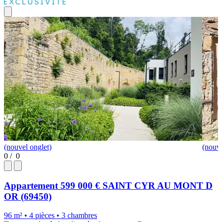
(nouvel onglet)
(nouve
0
/
0
Appartement
599 000 €
SAINT CYR AU MONT D
OR (69450)
96 m² • 4 pièces • 3 chambres