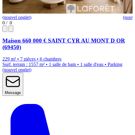
(nouvel onglet)
(nouve
0
/
0
Maison
660 000 €
SAINT CYR AU MONT D OR
(69450)
229 m² • 7 pièces • 6 chambres
Surf. terrain : 1557 m² • 1 salle de bain • 1 salle d'eau • Parking
(nouvel onglet)
Message