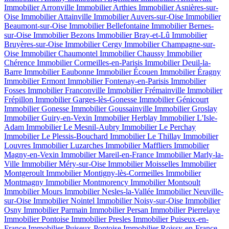
Immobilier Arronville
Immobilier Arthies
Immobilier Asnières-sur-
Oise
Immobilier Attainville
Immobilier Auvers-sur-Oise
Immobilier
Beaumont-sur-Oise
Immobilier Bellefontaine
Immobilier Bernes-
sur-Oise
Immobilier Bezons
Immobilier Bray-et-Lû
Immobilier
Bruyères-sur-Oise
Immobilier Cergy
Immobilier Champagne-sur-
Oise
Immobilier Chaumontel
Immobilier Chaussy
Immobilier
Chérence
Immobilier Cormeilles-en-Parisis
Immobilier Deuil-la-
Barre
Immobilier Eaubonne
Immobilier Écouen
Immobilier Éragny
Immobilier Ermont
Immobilier Fontenay-en-Parisis
Immobilier
Fosses
Immobilier Franconville
Immobilier Frémainville
Immobilier
Frépillon
Immobilier Garges-lès-Gonesse
Immobilier Génicourt
Immobilier Gonesse
Immobilier Goussainville
Immobilier Groslay
Immobilier Guiry-en-Vexin
Immobilier Herblay
Immobilier L'Isle-
Adam
Immobilier Le Mesnil-Aubry
Immobilier Le Perchay
Immobilier Le Plessis-Bouchard
Immobilier Le Thillay
Immobilier
Louvres
Immobilier Luzarches
Immobilier Maffliers
Immobilier
Magny-en-Vexin
Immobilier Mareil-en-France
Immobilier Marly-la-
Ville
Immobilier Méry-sur-Oise
Immobilier Moisselles
Immobilier
Montgeroult
Immobilier Montigny-lès-Cormeilles
Immobilier
Montmagny
Immobilier Montmorency
Immobilier Montsoult
Immobilier Mours
Immobilier Nesles-la-Vallée
Immobilier Neuville-
sur-Oise
Immobilier Nointel
Immobilier Noisy-sur-Oise
Immobilier
Osny
Immobilier Parmain
Immobilier Persan
Immobilier Pierrelaye
Immobilier Pontoise
Immobilier Presles
Immobilier Puiseux-en-
France
Immobilier Puiseux-Pontoise
Immobilier Roissy-en-France