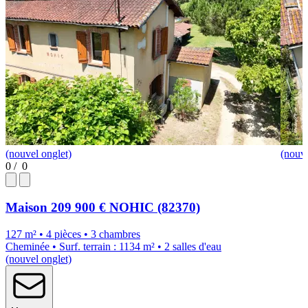
(nouvel onglet)
(nouve
0
/
0
Maison
209 900 €
NOHIC (82370)
127 m² • 4 pièces • 3 chambres
Cheminée • Surf. terrain : 1134 m² • 2 salles d'eau
(nouvel onglet)