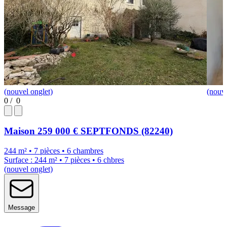
(nouvel onglet)
(nouve
0
/
0
Maison
259 000 €
SEPTFONDS (82240)
244 m² • 7 pièces • 6 chambres
Surface : 244 m² • 7 pièces • 6 chbres
(nouvel onglet)
Message