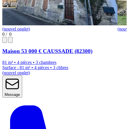
(nouvel onglet)
(nouve
0
/
0
Maison
53 000 €
CAUSSADE (82300)
81 m² • 4 pièces • 3 chambres
Surface : 81 m² • 4 pièces • 3 chbres
(nouvel onglet)
Message