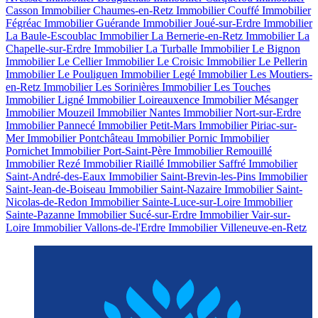
Casson
Immobilier Chaumes-en-Retz
Immobilier Couffé
Immobilier
Fégréac
Immobilier Guérande
Immobilier Joué-sur-Erdre
Immobilier
La Baule-Escoublac
Immobilier La Bernerie-en-Retz
Immobilier La
Chapelle-sur-Erdre
Immobilier La Turballe
Immobilier Le Bignon
Immobilier Le Cellier
Immobilier Le Croisic
Immobilier Le Pellerin
Immobilier Le Pouliguen
Immobilier Legé
Immobilier Les Moutiers-
en-Retz
Immobilier Les Sorinières
Immobilier Les Touches
Immobilier Ligné
Immobilier Loireauxence
Immobilier Mésanger
Immobilier Mouzeil
Immobilier Nantes
Immobilier Nort-sur-Erdre
Immobilier Pannecé
Immobilier Petit-Mars
Immobilier Piriac-sur-
Mer
Immobilier Pontchâteau
Immobilier Pornic
Immobilier
Pornichet
Immobilier Port-Saint-Père
Immobilier Remouillé
Immobilier Rezé
Immobilier Riaillé
Immobilier Saffré
Immobilier
Saint-André-des-Eaux
Immobilier Saint-Brevin-les-Pins
Immobilier
Saint-Jean-de-Boiseau
Immobilier Saint-Nazaire
Immobilier Saint-
Nicolas-de-Redon
Immobilier Sainte-Luce-sur-Loire
Immobilier
Sainte-Pazanne
Immobilier Sucé-sur-Erdre
Immobilier Vair-sur-
Loire
Immobilier Vallons-de-l'Erdre
Immobilier Villeneuve-en-Retz