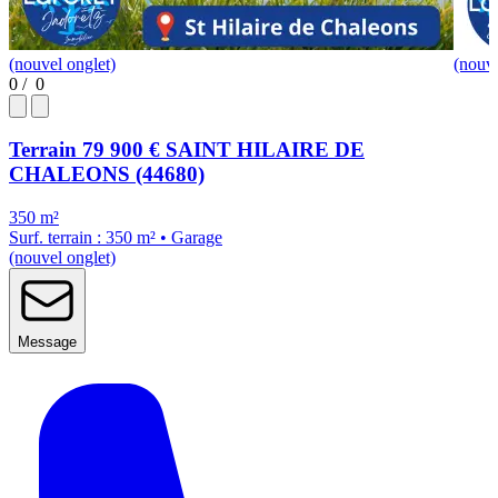
(nouvel onglet)
(nouve
0
/
0
Terrain
79 900 €
SAINT HILAIRE DE
CHALEONS (44680)
350 m²
Surf. terrain : 350 m² • Garage
(nouvel onglet)
Message