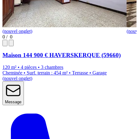
(nouvel onglet)
(nouve
0
/
0
Maison
144 900 €
HAVERSKERQUE (59660)
120 m² • 4 pièces • 3 chambres
Cheminée • Surf. terrain : 454 m² • Terrasse • Garage
(nouvel onglet)
Message