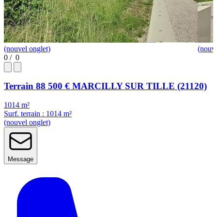
(nouvel onglet)
(nouve
0
/
0
Terrain
88 500 €
MARCILLY SUR TILLE (21120)
1014 m²
Surf. terrain : 1014 m²
(nouvel onglet)
Message