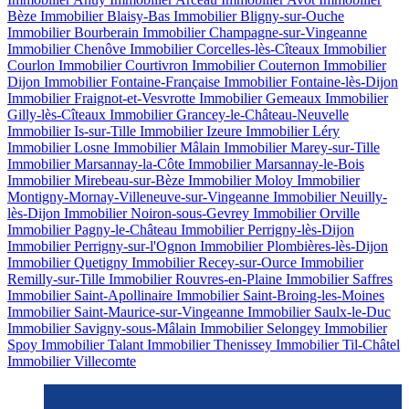
Bèze
Immobilier Blaisy-Bas
Immobilier Bligny-sur-Ouche
Immobilier Bourberain
Immobilier Champagne-sur-Vingeanne
Immobilier Chenôve
Immobilier Corcelles-lès-Cîteaux
Immobilier
Courlon
Immobilier Courtivron
Immobilier Couternon
Immobilier
Dijon
Immobilier Fontaine-Française
Immobilier Fontaine-lès-Dijon
Immobilier Fraignot-et-Vesvrotte
Immobilier Gemeaux
Immobilier
Gilly-lès-Cîteaux
Immobilier Grancey-le-Château-Neuvelle
Immobilier Is-sur-Tille
Immobilier Izeure
Immobilier Léry
Immobilier Losne
Immobilier Mâlain
Immobilier Marey-sur-Tille
Immobilier Marsannay-la-Côte
Immobilier Marsannay-le-Bois
Immobilier Mirebeau-sur-Bèze
Immobilier Moloy
Immobilier
Montigny-Mornay-Villeneuve-sur-Vingeanne
Immobilier Neuilly-
lès-Dijon
Immobilier Noiron-sous-Gevrey
Immobilier Orville
Immobilier Pagny-le-Château
Immobilier Perrigny-lès-Dijon
Immobilier Perrigny-sur-l'Ognon
Immobilier Plombières-lès-Dijon
Immobilier Quetigny
Immobilier Recey-sur-Ource
Immobilier
Remilly-sur-Tille
Immobilier Rouvres-en-Plaine
Immobilier Saffres
Immobilier Saint-Apollinaire
Immobilier Saint-Broing-les-Moines
Immobilier Saint-Maurice-sur-Vingeanne
Immobilier Saulx-le-Duc
Immobilier Savigny-sous-Mâlain
Immobilier Selongey
Immobilier
Spoy
Immobilier Talant
Immobilier Thenissey
Immobilier Til-Châtel
Immobilier Villecomte