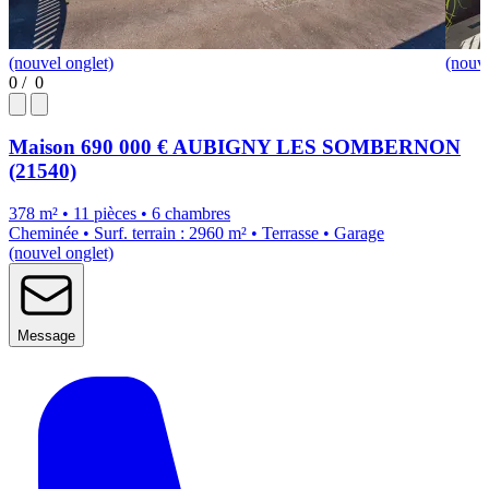
(nouvel onglet)
(nouve
0
/
0
Maison
690 000 €
AUBIGNY LES SOMBERNON
(21540)
378 m² • 11 pièces • 6 chambres
Cheminée • Surf. terrain : 2960 m² • Terrasse • Garage
(nouvel onglet)
Message