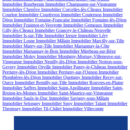
Immobilier Bourberain
Immobilier Champagne-sur-Vingeanne
Immobilier Chenôve
Immobilier Corcelles-lès-Cîteaux
Immobilier
Courlon
Immobilier Courtivron
Immobilier Couternon
Immobilier
Dijon
Immobilier Fontaine-Française
Immobilier Fontaine-lès-Dijon
Immobilier Fraignot-et-Vesvrotte
Immobilier Gemeaux
Immobilier
Gilly-lès-Cîteaux
Immobilier Grancey-le-Château-Neuvelle
Immobilier Is-sur-Tille
Immobilier Izeure
Immobilier Léry
Immobilier Losne
Immobilier Mâlain
Immobilier Marcilly-sur-Tille
Immobilier Marey-sur-Tille
Immobilier Marsannay-la-Côte
Immobilier Marsannay-le-Bois
Immobilier Mirebeau-sur-Bèze
Immobilier Moloy
Immobilier Montigny-Mornay-Villeneuve-sur-
Vingeanne
Immobilier Neuilly-lès-Dijon
Immobilier Noiron-sous-
Gevrey
Immobilier Orville
Immobilier Pagny-le-Château
Immobilier
Perrigny-lès-Dijon
Immobilier Perrigny-sur-l'Ognon
Immobilier
Plombières-lès-Dijon
Immobilier Quetigny
Immobilier Recey-sur-
Ource
Immobilier Remilly-sur-Tille
Immobilier Rouvres-en-Plaine
Immobilier Saffres
Immobilier Saint-Apollinaire
Immobilier Saint-
Broing-les-Moines
Immobilier Saint-Maurice-sur-Vingeanne
Immobilier Saulx-le-Duc
Immobilier Savigny-sous-Mâlain
Immobilier Selongey
Immobilier Spoy
Immobilier Talant
Immobilier
Thenissey
Immobilier Til-Châtel
Immobilier Villecomte