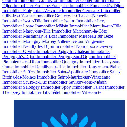
Courlon
Immobilier Courtivron
Immobilier Couternon
Immobilier
Dijon
Immobilier Fontaine-Française
Immobilier Fontaine-lès-Dijon
Immobilier Fraignot-et-Vesvrotte
Immobilier Gemeaux
Immobilier
Gilly-lès-Cîteaux
Immobilier Grancey-le-Château-Neuvelle
Immobilier Is-sur-Tille
Immobilier Izeure
Immobilier Léry
Immobilier Losne
Immobilier Mâlain
Immobilier Marcilly-sur-Tille
Immobilier Marey-sur-Tille
Immobilier Marsannay-la-Côte
Immobilier Marsannay-le-Bois
Immobilier Mirebeau-sur-Bèze
Immobilier Montigny-Mornay-Villeneuve-sur-Vingeanne
Immobilier Neuilly-lès-Dijon
Immobilier Noiron-sous-Gevrey
Immobilier Orville
Immobilier Pagny-le-Château
Immobilier
Perrigny-lès-Dijon
Immobilier Perrigny-sur-l'Ognon
Immobilier
Plombières-lès-Dijon
Immobilier Quetigny
Immobilier Recey-sur-
Ource
Immobilier Remilly-sur-Tille
Immobilier Rouvres-en-Plaine
Immobilier Saffres
Immobilier Saint-Apollinaire
Immobilier Saint-
Broing-les-Moines
Immobilier Saint-Maurice-sur-Vingeanne
Immobilier Saulx-le-Duc
Immobilier Savigny-sous-Mâlain
Immobilier Selongey
Immobilier Spoy
Immobilier Talant
Immobilier
Thenissey
Immobilier Til-Châtel
Immobilier Villecomte