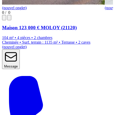
(nouvel onglet)
(nouve
0
/
0
Maison
123 000 €
MOLOY (21120)
104 m² • 4 pièces • 2 chambres
Cheminée • Surf. terrain : 1135 m² • Terrasse • 2 caves
(nouvel onglet)
Message