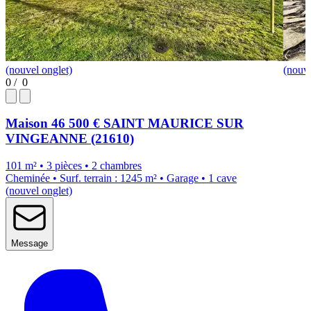
(nouvel onglet)
(nouve
0
/
0
Maison
46 500 €
SAINT MAURICE SUR
VINGEANNE (21610)
101 m² • 3 pièces • 2 chambres
Cheminée • Surf. terrain : 1245 m² • Garage • 1 cave
(nouvel onglet)
Message