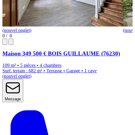
(nouvel onglet)
(nouve
0
/
0
Maison
349 500 €
BOIS GUILLAUME (76230)
109 m² • 5 pièces • 4 chambres
Surf. terrain : 682 m² • Terrasse • Garage • 1 cave
(nouvel onglet)
Message