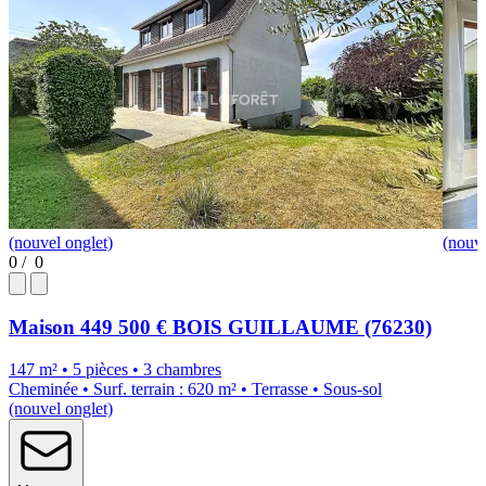
(nouvel onglet)
(nouve
0
/
0
Maison
449 500 €
BOIS GUILLAUME (76230)
147 m² • 5 pièces • 3 chambres
Cheminée • Surf. terrain : 620 m² • Terrasse • Sous-sol
(nouvel onglet)