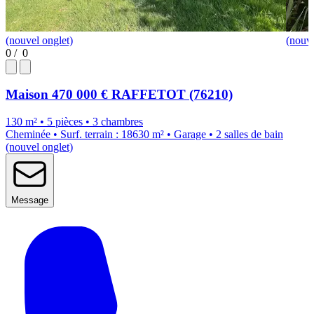
(nouvel onglet)
(nouve
0
/
0
Maison
470 000 €
RAFFETOT (76210)
130 m² • 5 pièces • 3 chambres
Cheminée • Surf. terrain : 18630 m² • Garage • 2 salles de bain
(nouvel onglet)
Message