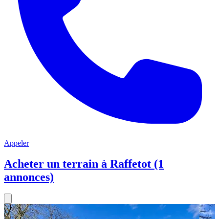
Appeler
Acheter un terrain à Raffetot (1
annonces)