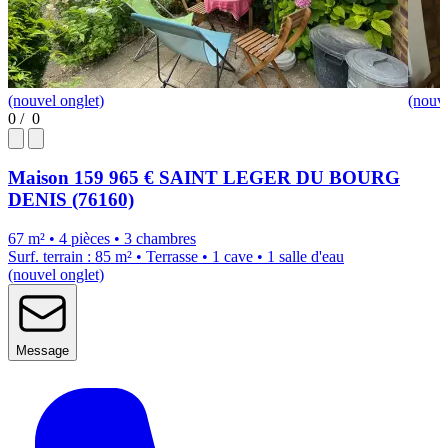
(nouvel onglet)
(nouve
0
/
0
Maison
159 965 €
SAINT LEGER DU BOURG
DENIS (76160)
67 m² • 4 pièces • 3 chambres
Surf. terrain : 85 m² • Terrasse • 1 cave • 1 salle d'eau
(nouvel onglet)
Message