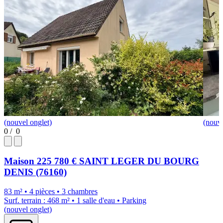
(nouvel onglet)
(nouve
0
/
0
Maison
225 780 €
SAINT LEGER DU BOURG
DENIS (76160)
83 m² • 4 pièces • 3 chambres
Surf. terrain : 468 m² • 1 salle d'eau • Parking
(nouvel onglet)