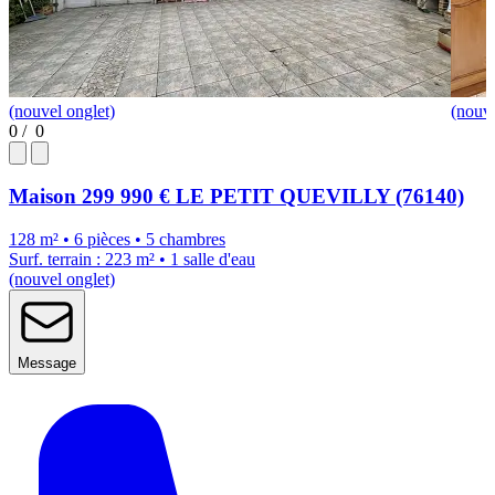
(nouvel onglet)
(nouve
0
/
0
Maison
299 990 €
LE PETIT QUEVILLY (76140)
128 m² • 6 pièces • 5 chambres
Surf. terrain : 223 m² • 1 salle d'eau
(nouvel onglet)
Message