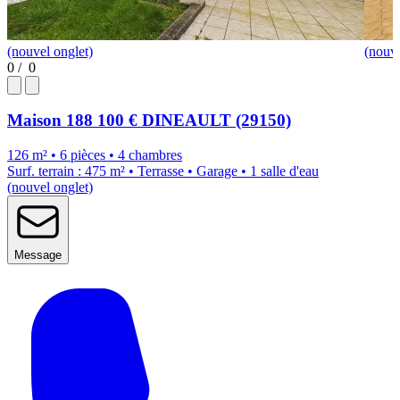
(nouvel onglet)
(nouve
0
/
0
Maison
188 100 €
DINEAULT (29150)
126 m² • 6 pièces • 4 chambres
Surf. terrain : 475 m² • Terrasse • Garage • 1 salle d'eau
(nouvel onglet)
Message