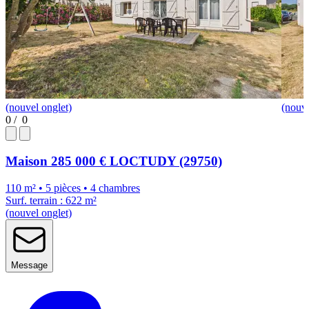
(nouvel onglet)
(nouve
0
/
0
Maison
285 000 €
LOCTUDY (29750)
110 m² • 5 pièces • 4 chambres
Surf. terrain : 622 m²
(nouvel onglet)
Message