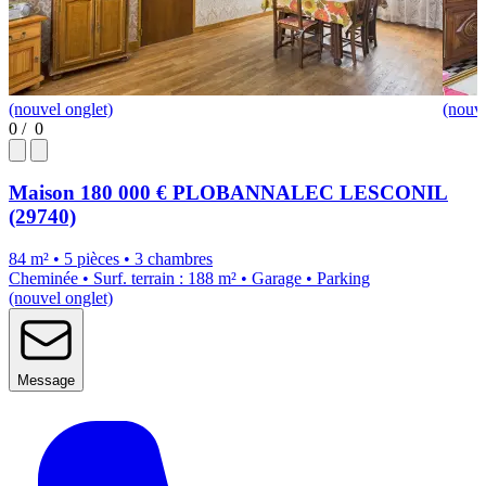
(nouvel onglet)
(nouve
0
/
0
Maison
180 000 €
PLOBANNALEC LESCONIL
(29740)
84 m² • 5 pièces • 3 chambres
Cheminée • Surf. terrain : 188 m² • Garage • Parking
(nouvel onglet)
Message