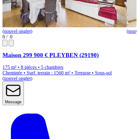
(nouvel onglet)
(nouve
0
/
0
Maison
299 900 €
PLEYBEN (29190)
175 m² • 8 pièces • 5 chambres
Cheminée • Surf. terrain : 1560 m² • Terrasse • Sous-sol
(nouvel onglet)
Message