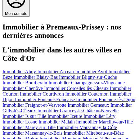
Mon compte
Immobilier à Premeaux-Prissey : nos
dernières annonces
L'immobilier dans les autres villes en
Côte-d'Or
Immobilier Ahuy
Immobilier Arceau
Immobilier Avot
Immobilier
Bèze
Immobilier Blaisy-Bas
Immobilier Bligny-sur-Ouche
Immobilier Bourberain
Immobilier Champagne-sur-Vingeanne
Immobilier Chenôve
Immobilier Corcelles-lès-Cîteaux
Immobilier
Courlon
Immobilier Courtivron
Immobilier Couternon
Immobilier
Dijon
Immobilier Fontaine-Française
Immobilier Fontaine-lès-Dijon
Immobilier Fraignot-et-Vesvrotte
Immobilier Gemeaux
Immobilier
Gilly-lès-Cîteaux
Immobilier Grancey-le-Château-Neuvelle
Immobilier Is-sur-Tille
Immobilier Izeure
Immobilier Léry
Immobilier Losne
Immobilier Mâlain
Immobilier Marcilly-sur-Tille
Immobilier Marey-sur-Tille
Immobilier Marsannay-la-Côte
Immobilier Marsannay-le-Bois
Immobilier Mirebeau-sur-Bèze
Immobilier Moloy
Immobilier Montigny-Mornay-Villeneuve-sur-