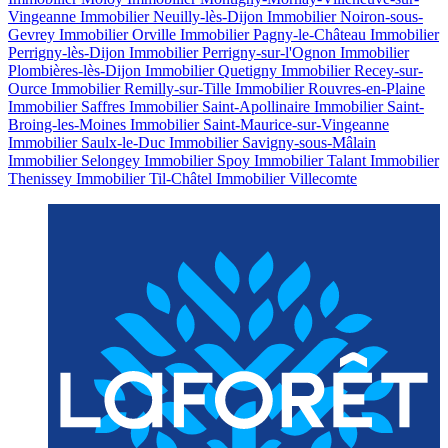
Vingeanne
Immobilier Neuilly-lès-Dijon
Immobilier Noiron-sous-
Gevrey
Immobilier Orville
Immobilier Pagny-le-Château
Immobilier
Perrigny-lès-Dijon
Immobilier Perrigny-sur-l'Ognon
Immobilier
Plombières-lès-Dijon
Immobilier Quetigny
Immobilier Recey-sur-
Ource
Immobilier Remilly-sur-Tille
Immobilier Rouvres-en-Plaine
Immobilier Saffres
Immobilier Saint-Apollinaire
Immobilier Saint-
Broing-les-Moines
Immobilier Saint-Maurice-sur-Vingeanne
Immobilier Saulx-le-Duc
Immobilier Savigny-sous-Mâlain
Immobilier Selongey
Immobilier Spoy
Immobilier Talant
Immobilier
Thenissey
Immobilier Til-Châtel
Immobilier Villecomte