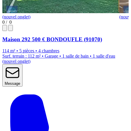
(nouvel onglet)
(nouve
0
/
0
Maison
292 500 €
BONDOUFLE (91070)
114 m² • 5 pièces • 4 chambres
Surf. terrain : 112 m² • Garage • 1 salle de bain • 1 salle d'eau
(nouvel onglet)
Message