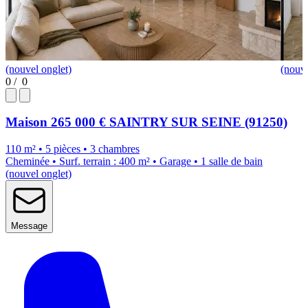
(nouvel onglet)
(nouve
0
/
0
Maison
265 000 €
SAINTRY SUR SEINE (91250)
110 m² • 5 pièces • 3 chambres
Cheminée • Surf. terrain : 400 m² • Garage • 1 salle de bain
(nouvel onglet)
Message