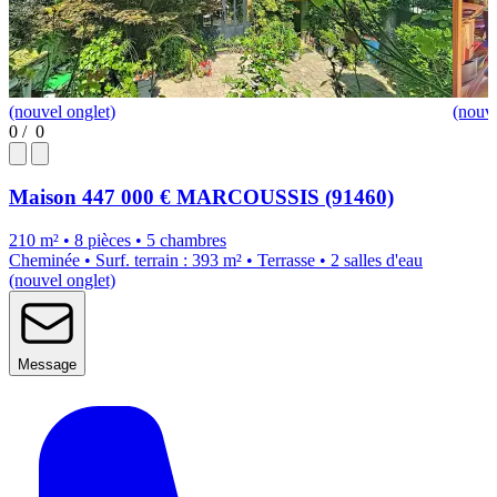
(nouvel onglet)
(nouve
0
/
0
Maison
447 000 €
MARCOUSSIS (91460)
210 m² • 8 pièces • 5 chambres
Cheminée • Surf. terrain : 393 m² • Terrasse • 2 salles d'eau
(nouvel onglet)
Message