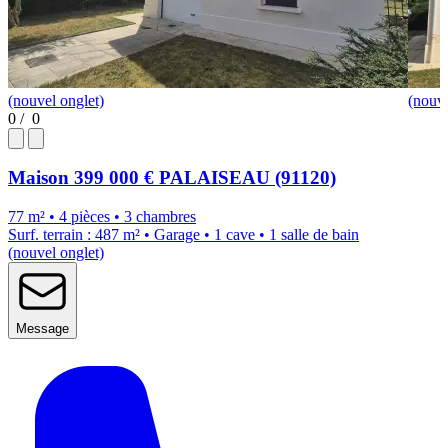
(nouvel onglet)
(nouve
0
/
0
Maison
399 000 €
PALAISEAU (91120)
77 m² • 4 pièces • 3 chambres
Surf. terrain : 487 m² • Garage • 1 cave • 1 salle de bain
(nouvel onglet)
Message