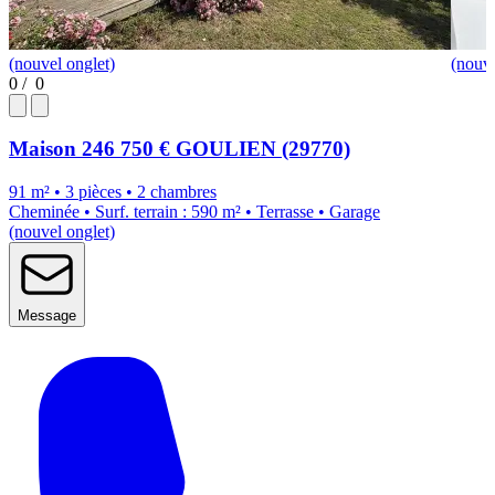
(nouvel onglet)
(nouve
0
/
0
Maison
246 750 €
GOULIEN (29770)
91 m² • 3 pièces • 2 chambres
Cheminée • Surf. terrain : 590 m² • Terrasse • Garage
(nouvel onglet)
Message