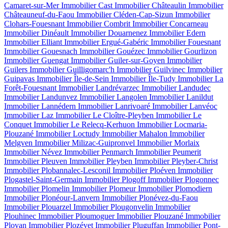
Camaret-sur-Mer
Immobilier Cast
Immobilier Châteaulin
Immobilier
Châteauneuf-du-Faou
Immobilier Cléden-Cap-Sizun
Immobilier
Clohars-Fouesnant
Immobilier Combrit
Immobilier Concarneau
Immobilier Dinéault
Immobilier Douarnenez
Immobilier Edern
Immobilier Elliant
Immobilier Ergué-Gabéric
Immobilier Fouesnant
Immobilier Gouesnach
Immobilier Gouézec
Immobilier Gourlizon
Immobilier Guengat
Immobilier Guiler-sur-Goyen
Immobilier
Guilers
Immobilier Guilligomarc'h
Immobilier Guilvinec
Immobilier
Guipavas
Immobilier Île-de-Sein
Immobilier Île-Tudy
Immobilier La
Forêt-Fouesnant
Immobilier Landrévarzec
Immobilier Landudec
Immobilier Landunvez
Immobilier Langolen
Immobilier Lanildut
Immobilier Lannédern
Immobilier Lanrivoaré
Immobilier Lanvéoc
Immobilier Laz
Immobilier Le Cloître-Pleyben
Immobilier Le
Conquet
Immobilier Le Relecq-Kerhuon
Immobilier Locmaria-
Plouzané
Immobilier Loctudy
Immobilier Mahalon
Immobilier
Melgven
Immobilier Milizac-Guipronvel
Immobilier Morlaix
Immobilier Névez
Immobilier Penmarch
Immobilier Peumerit
Immobilier Pleuven
Immobilier Pleyben
Immobilier Pleyber-Christ
Immobilier Plobannalec-Lesconil
Immobilier Ploéven
Immobilier
Plogastel-Saint-Germain
Immobilier Plogoff
Immobilier Plogonnec
Immobilier Plomelin
Immobilier Plomeur
Immobilier Plomodiern
Immobilier Plonéour-Lanvern
Immobilier Plonévez-du-Faou
Immobilier Plouarzel
Immobilier Plougonvelin
Immobilier
Plouhinec
Immobilier Ploumoguer
Immobilier Plouzané
Immobilier
Plovan
Immobilier Plozévet
Immobilier Pluguffan
Immobilier Pont-