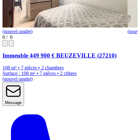
(nouvel onglet)
(nouve
0
/
0
Immeuble
449 900 €
BEUZEVILLE (27210)
108 m² • 7 pièces • 2 chambres
Surface : 108 m² • 7 pièces • 2 chbres
(nouvel onglet)
Message