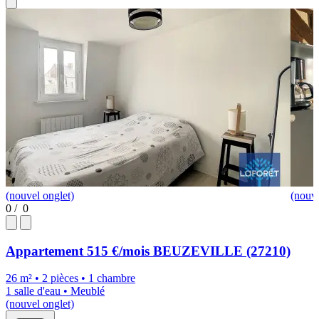
(nouvel onglet)
(nouve
0
/
0
Appartement
515 €/mois
BEUZEVILLE (27210)
26 m² • 2 pièces • 1 chambre
1 salle d'eau • Meublé
(nouvel onglet)