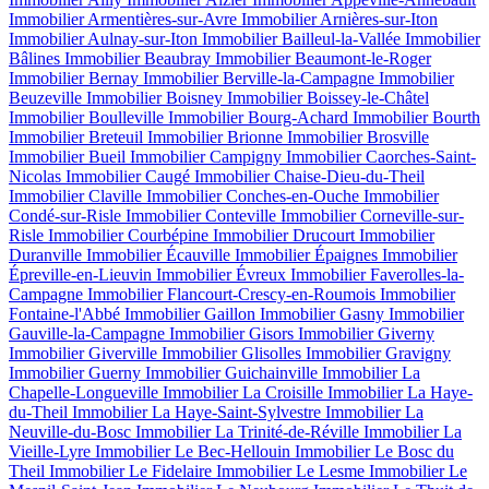
Immobilier Armentières-sur-Avre
Immobilier Arnières-sur-Iton
Immobilier Aulnay-sur-Iton
Immobilier Bailleul-la-Vallée
Immobilier
Bâlines
Immobilier Beaubray
Immobilier Beaumont-le-Roger
Immobilier Bernay
Immobilier Berville-la-Campagne
Immobilier
Beuzeville
Immobilier Boisney
Immobilier Boissey-le-Châtel
Immobilier Boulleville
Immobilier Bourg-Achard
Immobilier Bourth
Immobilier Breteuil
Immobilier Brionne
Immobilier Brosville
Immobilier Bueil
Immobilier Campigny
Immobilier Caorches-Saint-
Nicolas
Immobilier Caugé
Immobilier Chaise-Dieu-du-Theil
Immobilier Claville
Immobilier Conches-en-Ouche
Immobilier
Condé-sur-Risle
Immobilier Conteville
Immobilier Corneville-sur-
Risle
Immobilier Courbépine
Immobilier Drucourt
Immobilier
Duranville
Immobilier Écauville
Immobilier Épaignes
Immobilier
Épreville-en-Lieuvin
Immobilier Évreux
Immobilier Faverolles-la-
Campagne
Immobilier Flancourt-Crescy-en-Roumois
Immobilier
Fontaine-l'Abbé
Immobilier Gaillon
Immobilier Gasny
Immobilier
Gauville-la-Campagne
Immobilier Gisors
Immobilier Giverny
Immobilier Giverville
Immobilier Glisolles
Immobilier Gravigny
Immobilier Guerny
Immobilier Guichainville
Immobilier La
Chapelle-Longueville
Immobilier La Croisille
Immobilier La Haye-
du-Theil
Immobilier La Haye-Saint-Sylvestre
Immobilier La
Neuville-du-Bosc
Immobilier La Trinité-de-Réville
Immobilier La
Vieille-Lyre
Immobilier Le Bec-Hellouin
Immobilier Le Bosc du
Theil
Immobilier Le Fidelaire
Immobilier Le Lesme
Immobilier Le