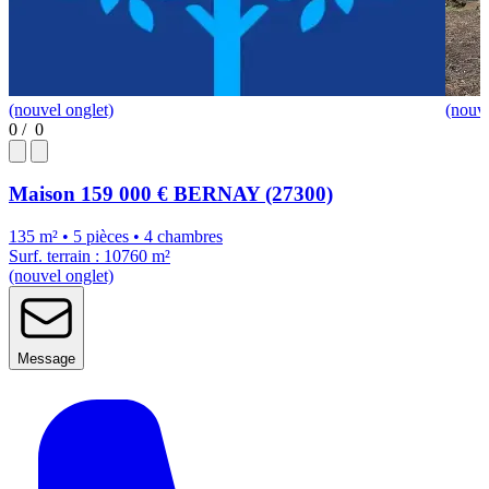
(nouvel onglet)
(nouve
0
/
0
Maison
159 000 €
BERNAY (27300)
135 m² • 5 pièces • 4 chambres
Surf. terrain : 10760 m²
(nouvel onglet)
Message