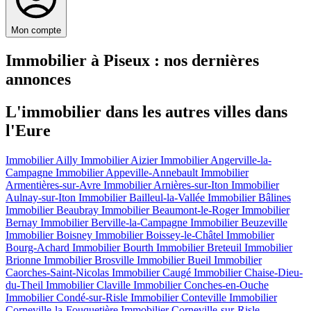
Mon compte
Immobilier à Piseux : nos dernières
annonces
L'immobilier dans les autres villes dans
l'Eure
Immobilier Ailly
Immobilier Aizier
Immobilier Angerville-la-
Campagne
Immobilier Appeville-Annebault
Immobilier
Armentières-sur-Avre
Immobilier Arnières-sur-Iton
Immobilier
Aulnay-sur-Iton
Immobilier Bailleul-la-Vallée
Immobilier Bâlines
Immobilier Beaubray
Immobilier Beaumont-le-Roger
Immobilier
Bernay
Immobilier Berville-la-Campagne
Immobilier Beuzeville
Immobilier Boisney
Immobilier Boissey-le-Châtel
Immobilier
Bourg-Achard
Immobilier Bourth
Immobilier Breteuil
Immobilier
Brionne
Immobilier Brosville
Immobilier Bueil
Immobilier
Caorches-Saint-Nicolas
Immobilier Caugé
Immobilier Chaise-Dieu-
du-Theil
Immobilier Claville
Immobilier Conches-en-Ouche
Immobilier Condé-sur-Risle
Immobilier Conteville
Immobilier
Corneville-la-Fouquetière
Immobilier Corneville-sur-Risle