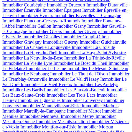
Immobilier Courbépine
Immobilier Drucourt
Immobilier Duranville
Immobilier Écauville
Immobilier Épaignes
Immobilier Épreville-en-
Lieuvin
Immobilier Évreux
Immobilier Faverolles-la-Campagne
Immobilier Flancourt-Crescy-en-Roumois
Immobilier Fontaine-
l'Abbé
Immobilier Gaillon
Immobilier Gasny
Immobilier Gauville-
la-Campagne
Immobilier Gisors
Immobilier Giverny
Immobilier
Giverville
Immobilier Glisolles
Immobilier Goupil-Othon
Immobilier Gravigny
Immobilier Guerny
Immobilier Guichainville
Immobilier La Chapelle-Longueville
Immobilier La Croisille
Immobilier La Haye-du-Theil
Immobilier La Haye-Saint-Sylvestre
Immobilier La Neuville-du-Bosc
Immobilier La Trinité-de-Réville
Immobilier La Vieille-Lyre
Immobilier Le Bosc du Theil
Immobilier
Le Fidelaire
Immobilier Le Lesme
Immobilier Le Mesnil-Saint-Jean
Immobilier Le Neubourg
Immobilier Le Thuit de l'Oison
Immobilier
Le Tremblay-Omonville
Immobilier Le Val d'Hazey
Immobilier Le
Val-Doré
Immobilier Le Vieil-Évreux
Immobilier Les Andelys
Immobilier Les Barils
Immobilier Les Baux-de-Breteuil
Immobilier
Les Baux-Sainte-Croix
Immobilier Les Trois Lacs
Immobilier
Lieurey
Immobilier Lignerolles
Immobilier Louversey
Immobilier
Louviers
Immobilier Manneville-sur-Risle
Immobilier Marbois
Immobilier Marcilly-la-Campagne
Immobilier Martot
Immobilier
Ménilles
Immobilier Menneval
Immobilier Merey
Immobilier
Mesnil-en-Ouche
Immobilier Mesnils-sur-Iton
Immobilier Mézières-
en-Vexin
Immobilier Montfort-sur-Risle
Immobilier Morsan