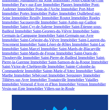
Immobilier Nassandres sur Risle
Immobilier Notre-Dame-de-l'Isle
Immobilier Pacy-sur-Eure
Immobilier Plasnes
Immobilier Pont-
Audemer
Immobilier Pont-de-l'Arche
Immobilier Port-Mort
Immobilier Portes
Immobilier Pullay
Immobilier Quillebeuf-sur-
Seine
Immobilier Reuilly
Immobilier Routot
Immobilier Rugles
Immobilier Sacquenville
Immobilier Saint-Aubin-sur-Gaillon
Immobilier Saint-Cyr-de-Salerne
Immobilier Saint-Étienne-sous-
Bailleul
Immobilier Saint-Georges-du-Vièvre
Immobilier Saint-
Germain-la-Campagne
Immobilier Saint-Germain-sur-Avre
Immobilier Saint-Grégoire-du-Vièvre
Immobilier Saint-Laurent-du-
Tencement
Immobilier Saint-Léger-de-Rôtes
Immobilier Saint-Luc
Immobilier Saint-Marcel
Immobilier Saint-Mards-de-Blacarville
Immobilier Saint-Mards-de-Fresne
Immobilier Saint-Ouen-de-
Thouberville
Immobilier Saint-Pierre-de-Bailleul
Immobilier Saint-
Pierre-la-Garenne
Immobilier Saint-Samson-de-la-Roque
Immobilier
Saint-Victor-de-Chrétienville
Immobilier Sainte-Colombe-la-
Commanderie
Immobilier Sainte-Marie-d'Attez
Immobilier Sainte-
Marthe
Immobilier Sébécourt
Immobilier Serquigny
Immobilier
Tillières-sur-Avre
Immobilier Toutainville
Immobilier Valailles
Immobilier Verneuil d'Avre et d'Iton
Immobilier Vernon
Immobilier
Vexin-sur-Epte
Immobilier Villers-sur-le-Roule