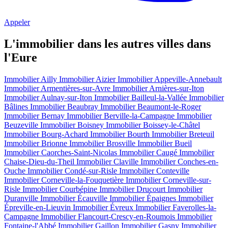
Appeler
L'immobilier dans les autres villes dans
l'Eure
Immobilier Ailly
Immobilier Aizier
Immobilier Appeville-Annebault
Immobilier Armentières-sur-Avre
Immobilier Arnières-sur-Iton
Immobilier Aulnay-sur-Iton
Immobilier Bailleul-la-Vallée
Immobilier
Bâlines
Immobilier Beaubray
Immobilier Beaumont-le-Roger
Immobilier Bernay
Immobilier Berville-la-Campagne
Immobilier
Beuzeville
Immobilier Boisney
Immobilier Boissey-le-Châtel
Immobilier Bourg-Achard
Immobilier Bourth
Immobilier Breteuil
Immobilier Brionne
Immobilier Brosville
Immobilier Bueil
Immobilier Caorches-Saint-Nicolas
Immobilier Caugé
Immobilier
Chaise-Dieu-du-Theil
Immobilier Claville
Immobilier Conches-en-
Ouche
Immobilier Condé-sur-Risle
Immobilier Conteville
Immobilier Corneville-la-Fouquetière
Immobilier Corneville-sur-
Risle
Immobilier Courbépine
Immobilier Drucourt
Immobilier
Duranville
Immobilier Écauville
Immobilier Épaignes
Immobilier
Épreville-en-Lieuvin
Immobilier Évreux
Immobilier Faverolles-la-
Campagne
Immobilier Flancourt-Crescy-en-Roumois
Immobilier
Fontaine-l'Abbé
Immobilier Gaillon
Immobilier Gasny
Immobilier