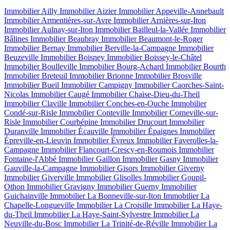
Immobilier Ailly
Immobilier Aizier
Immobilier Appeville-Annebault
Immobilier Armentières-sur-Avre
Immobilier Arnières-sur-Iton
Immobilier Aulnay-sur-Iton
Immobilier Bailleul-la-Vallée
Immobilier
Bâlines
Immobilier Beaubray
Immobilier Beaumont-le-Roger
Immobilier Bernay
Immobilier Berville-la-Campagne
Immobilier
Beuzeville
Immobilier Boisney
Immobilier Boissey-le-Châtel
Immobilier Boulleville
Immobilier Bourg-Achard
Immobilier Bourth
Immobilier Breteuil
Immobilier Brionne
Immobilier Brosville
Immobilier Bueil
Immobilier Campigny
Immobilier Caorches-Saint-
Nicolas
Immobilier Caugé
Immobilier Chaise-Dieu-du-Theil
Immobilier Claville
Immobilier Conches-en-Ouche
Immobilier
Condé-sur-Risle
Immobilier Conteville
Immobilier Corneville-sur-
Risle
Immobilier Courbépine
Immobilier Drucourt
Immobilier
Duranville
Immobilier Écauville
Immobilier Épaignes
Immobilier
Épreville-en-Lieuvin
Immobilier Évreux
Immobilier Faverolles-la-
Campagne
Immobilier Flancourt-Crescy-en-Roumois
Immobilier
Fontaine-l'Abbé
Immobilier Gaillon
Immobilier Gasny
Immobilier
Gauville-la-Campagne
Immobilier Gisors
Immobilier Giverny
Immobilier Giverville
Immobilier Glisolles
Immobilier Goupil-
Othon
Immobilier Gravigny
Immobilier Guerny
Immobilier
Guichainville
Immobilier La Bonneville-sur-Iton
Immobilier La
Chapelle-Longueville
Immobilier La Croisille
Immobilier La Haye-
du-Theil
Immobilier La Haye-Saint-Sylvestre
Immobilier La
Neuville-du-Bosc
Immobilier La Trinité-de-Réville
Immobilier La