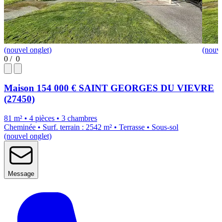
(nouvel onglet)
(nouve
0
/
0
Maison
154 000 €
SAINT GEORGES DU VIEVRE
(27450)
81 m² • 4 pièces • 3 chambres
Cheminée • Surf. terrain : 2542 m² • Terrasse • Sous-sol
(nouvel onglet)
Message