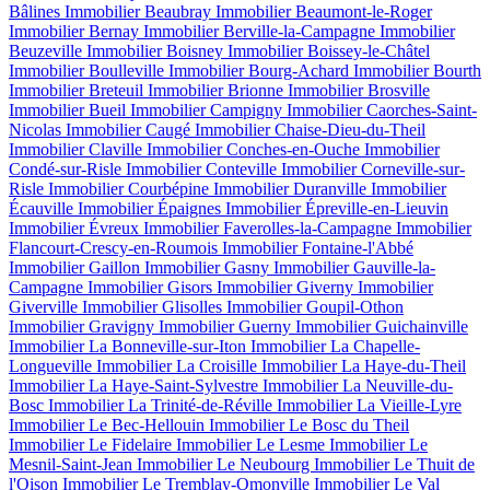
Bâlines
Immobilier Beaubray
Immobilier Beaumont-le-Roger
Immobilier Bernay
Immobilier Berville-la-Campagne
Immobilier
Beuzeville
Immobilier Boisney
Immobilier Boissey-le-Châtel
Immobilier Boulleville
Immobilier Bourg-Achard
Immobilier Bourth
Immobilier Breteuil
Immobilier Brionne
Immobilier Brosville
Immobilier Bueil
Immobilier Campigny
Immobilier Caorches-Saint-
Nicolas
Immobilier Caugé
Immobilier Chaise-Dieu-du-Theil
Immobilier Claville
Immobilier Conches-en-Ouche
Immobilier
Condé-sur-Risle
Immobilier Conteville
Immobilier Corneville-sur-
Risle
Immobilier Courbépine
Immobilier Duranville
Immobilier
Écauville
Immobilier Épaignes
Immobilier Épreville-en-Lieuvin
Immobilier Évreux
Immobilier Faverolles-la-Campagne
Immobilier
Flancourt-Crescy-en-Roumois
Immobilier Fontaine-l'Abbé
Immobilier Gaillon
Immobilier Gasny
Immobilier Gauville-la-
Campagne
Immobilier Gisors
Immobilier Giverny
Immobilier
Giverville
Immobilier Glisolles
Immobilier Goupil-Othon
Immobilier Gravigny
Immobilier Guerny
Immobilier Guichainville
Immobilier La Bonneville-sur-Iton
Immobilier La Chapelle-
Longueville
Immobilier La Croisille
Immobilier La Haye-du-Theil
Immobilier La Haye-Saint-Sylvestre
Immobilier La Neuville-du-
Bosc
Immobilier La Trinité-de-Réville
Immobilier La Vieille-Lyre
Immobilier Le Bec-Hellouin
Immobilier Le Bosc du Theil
Immobilier Le Fidelaire
Immobilier Le Lesme
Immobilier Le
Mesnil-Saint-Jean
Immobilier Le Neubourg
Immobilier Le Thuit de
l'Oison
Immobilier Le Tremblay-Omonville
Immobilier Le Val