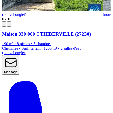
(nouvel onglet)
(nouve
0
/
0
Maison
330 000 €
THIBERVILLE (27230)
190 m² • 8 pièces • 5 chambres
Cheminée • Surf. terrain : 1200 m² • 2 salles d'eau
(nouvel onglet)
Message