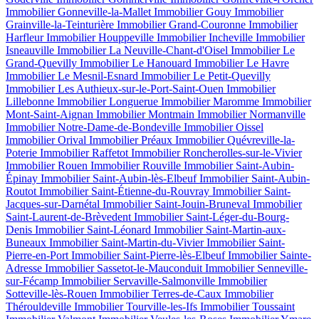
Immobilier Gonneville-la-Mallet
Immobilier Gouy
Immobilier
Grainville-la-Teinturière
Immobilier Grand-Couronne
Immobilier
Harfleur
Immobilier Houppeville
Immobilier Incheville
Immobilier
Isneauville
Immobilier La Neuville-Chant-d'Oisel
Immobilier Le
Grand-Quevilly
Immobilier Le Hanouard
Immobilier Le Havre
Immobilier Le Mesnil-Esnard
Immobilier Le Petit-Quevilly
Immobilier Les Authieux-sur-le-Port-Saint-Ouen
Immobilier
Lillebonne
Immobilier Longuerue
Immobilier Maromme
Immobilier
Mont-Saint-Aignan
Immobilier Montmain
Immobilier Normanville
Immobilier Notre-Dame-de-Bondeville
Immobilier Oissel
Immobilier Orival
Immobilier Préaux
Immobilier Quévreville-la-
Poterie
Immobilier Raffetot
Immobilier Roncherolles-sur-le-Vivier
Immobilier Rouen
Immobilier Rouville
Immobilier Saint-Aubin-
Épinay
Immobilier Saint-Aubin-lès-Elbeuf
Immobilier Saint-Aubin-
Routot
Immobilier Saint-Étienne-du-Rouvray
Immobilier Saint-
Jacques-sur-Darnétal
Immobilier Saint-Jouin-Bruneval
Immobilier
Saint-Laurent-de-Brèvedent
Immobilier Saint-Léger-du-Bourg-
Denis
Immobilier Saint-Léonard
Immobilier Saint-Martin-aux-
Buneaux
Immobilier Saint-Martin-du-Vivier
Immobilier Saint-
Pierre-en-Port
Immobilier Saint-Pierre-lès-Elbeuf
Immobilier Sainte-
Adresse
Immobilier Sassetot-le-Mauconduit
Immobilier Senneville-
sur-Fécamp
Immobilier Servaville-Salmonville
Immobilier
Sotteville-lès-Rouen
Immobilier Terres-de-Caux
Immobilier
Thérouldeville
Immobilier Tourville-les-Ifs
Immobilier Toussaint