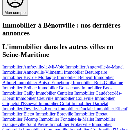
Mon compte
Immobilier à Bénouville : nos dernières
annonces
L'immobilier dans les autres villes en
Seine-Maritime
Immobilier Amfreville-la-Mi-Voie
Immobilier Angerville-la-Martel
Immobilier Annouville-Vilmesnil
Immobilier Beaurepaire
Immobilier Bec-de-Mortagne
Immobilier Belbeuf
Immobilier
Bihorel
Immobilier Bois-d'Ennebourg
Immobilier Bois-Guillaume
Immobilier Bolbec
Immobilier Bonsecours
Immobilier Boos
Immobilier Cailly
Immobilier Canteleu
Immobilier Caudebec-lès-
Elbeuf
Immobilier Cleuville
Immobilier Colleville
Immobilier
Criquetot-l'Esneval
Immobilier Critot
Immobilier Darnétal
Immobilier Déville-lès-Rouen
Immobilier Duclair
Immobilier Elbeuf
Immobilier Életot
Immobilier Épreville
Immobilier Étretat
Immobilier Fécamp
Immobilier Fontaine-la-Mallet
Immobilier
Franqueville-Saint-Pierre
Immobilier Froberville
Immobilier
Goderville
Immobilier Gommerville
Immobilier Gonfreville-l'Orcher