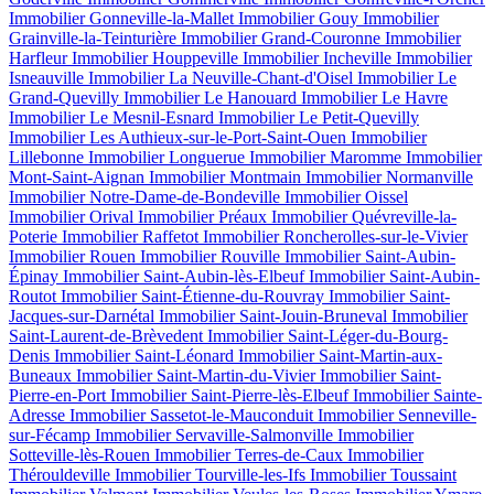
Immobilier Gonneville-la-Mallet
Immobilier Gouy
Immobilier
Grainville-la-Teinturière
Immobilier Grand-Couronne
Immobilier
Harfleur
Immobilier Houppeville
Immobilier Incheville
Immobilier
Isneauville
Immobilier La Neuville-Chant-d'Oisel
Immobilier Le
Grand-Quevilly
Immobilier Le Hanouard
Immobilier Le Havre
Immobilier Le Mesnil-Esnard
Immobilier Le Petit-Quevilly
Immobilier Les Authieux-sur-le-Port-Saint-Ouen
Immobilier
Lillebonne
Immobilier Longuerue
Immobilier Maromme
Immobilier
Mont-Saint-Aignan
Immobilier Montmain
Immobilier Normanville
Immobilier Notre-Dame-de-Bondeville
Immobilier Oissel
Immobilier Orival
Immobilier Préaux
Immobilier Quévreville-la-
Poterie
Immobilier Raffetot
Immobilier Roncherolles-sur-le-Vivier
Immobilier Rouen
Immobilier Rouville
Immobilier Saint-Aubin-
Épinay
Immobilier Saint-Aubin-lès-Elbeuf
Immobilier Saint-Aubin-
Routot
Immobilier Saint-Étienne-du-Rouvray
Immobilier Saint-
Jacques-sur-Darnétal
Immobilier Saint-Jouin-Bruneval
Immobilier
Saint-Laurent-de-Brèvedent
Immobilier Saint-Léger-du-Bourg-
Denis
Immobilier Saint-Léonard
Immobilier Saint-Martin-aux-
Buneaux
Immobilier Saint-Martin-du-Vivier
Immobilier Saint-
Pierre-en-Port
Immobilier Saint-Pierre-lès-Elbeuf
Immobilier Sainte-
Adresse
Immobilier Sassetot-le-Mauconduit
Immobilier Senneville-
sur-Fécamp
Immobilier Servaville-Salmonville
Immobilier
Sotteville-lès-Rouen
Immobilier Terres-de-Caux
Immobilier
Thérouldeville
Immobilier Tourville-les-Ifs
Immobilier Toussaint