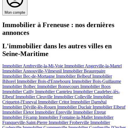
Mon compte
Immobilier à Freneuse : nos dernières
annonces
L'immobilier dans les autres villes en
Seine-Maritime
Immobilier Amfreville-la-Mi-Voie
Immobilier Angerville-la-Martel
Immobilier Annouville-Vilmesnil
Immobilier Beaurepaire
Immobilier Bec-de-Mortagne
Immobilier Belbeuf
Immobilier
Bihorel
Immobilier Bois-d'Ennebourg
Immobilier Bois-Guillaume
Immobilier Bolbec
Immobilier Bonsecours
Immobilier Boos
Immobilier Cailly
Immobilier Canteleu
Immobilier Caudebec-lès-
Elbeuf
Immobilier Cleuville
Immobilier Colleville
Immobilier
Criquetot-l'Esneval
Immobilier Critot
Immobilier Darnétal
Immobilier Déville-lès-Rouen
Immobilier Duclair
Immobilier Elbeuf
Immobilier Életot
Immobilier Épreville
Immobilier Étretat
Immobilier Fécamp
Immobilier Fontaine-la-Mallet
Immobilier
Franqueville-Saint-Pierre
Immobilier Froberville
Immobilier
Goderville
Immobilier Gommerville
Immobilier Gonfreville-l'Orcher