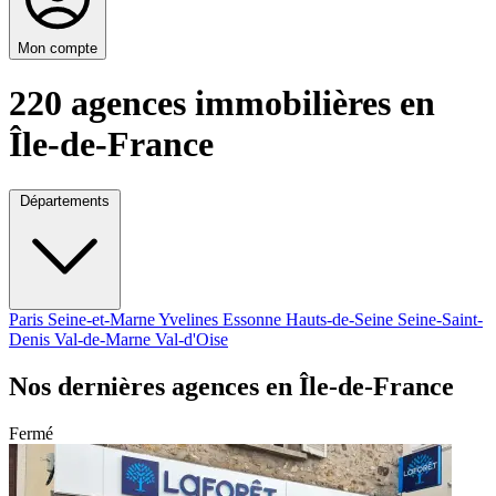
Mon compte
220 agences immobilières en
Île-de-France
Départements
Paris
Seine-et-Marne
Yvelines
Essonne
Hauts-de-Seine
Seine-Saint-
Denis
Val-de-Marne
Val-d'Oise
Nos dernières agences en Île-de-France
Fermé